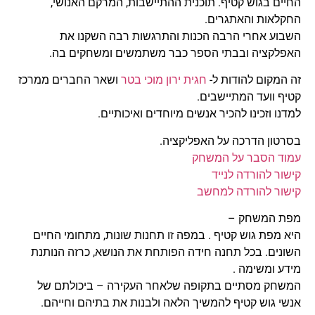
החיים בגוש קטיף. תוכנית ההתיישבות, המרקם האנושי,
החקלאות והאתגרים.
השבוע אחרי הרבה הכנות והתרגשות רבה השקנו את
האפלקציה ובבתי הספר כבר משתמשים ומשחקים בה.
זה המקום להודות ל-
חגית ירון
מוכי בטר
ושאר החברים ממרכז
קטיף וועד המתיישבים.
למדנו וזכינו להכיר אנשים מיוחדים ואיכותיים.
בסרטון הדרכה על האפליקציה.
עמוד הסבר על המשחק
קישור להורדה לנייד
קישור להורדה למחשב
מפת המשחק –
היא מפת גוש קטיף . במפה זו תחנות שונות, מתחומי החיים
השונים. בכל תחנה חידה הפותחת את הנושא, כרזה הנותנת
מידע ומשימה .
המשחק מסתיים בתקופה שלאחר העקירה – ביכולתם של
אנשי גוש קטיף להמשיך הלאה ולבנות את בתיהם וחייהם.