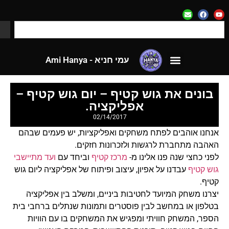
עמי חניא - Ami Hanya
לאתר CloseApp
עמי חניא - Ami Hanya
לאתר CloseApp
בונים את גוש קטיף – יום גוש קטיף –
אפליקציה.
02/14/2017
אנחנו אוהבים לפתח משחקים ואפליקציות, יש פעמים שבהם
האהבה מתחברת לרגשות ולזכרונות חזקים.
לפני כחצי שנה פנו אלינו מ-
מרכז קטיף
וביחד עם
ועד מתיישבי
גוש קטיף
עבדנו על אפיון, עיצוב ופיתוח של אפליקציה ליום גוש
קטיף.
יצרנו משחק המיועד לחטיבות ביניים, ומשלב בין אפליקציה
בטלפון או במחשב לבין פוסטרים ותמונות שנתלים ברחבי בית
הספר, המשחק חוויתי ומפגיש את המשחקים בו עם הוויות