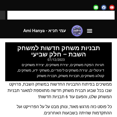
עמי חניא - Ami Hanya
לאתר CloseApp
עמי חניא - Ami Hanya
לאתר CloseApp
תבניות משחק חדשות למשחק
השבת – חלק שביעי
07/12/2023
תגיות:
הפקת משחקים
,
יצירת משחקים
,
יצירת משחקים
דיגיטליים
,
יצירת משחקים לימודיים
,
משחקי ידע
,
משחקים
,
קטלוג משחקים
,
תבניות משחק
,
תבנית משחק
ממשיכים בפיתוח התבניות החדשות במשחק השבת, פרויקט
שבו בכל שבוע תבנית משחק חדשה מתווספת למאגר תבניות
המשחק שלנו, והפעם עוד 6 תבניות חדשות!
כל פוסט כזה מרגש מאוד, ונותן מבט על על הפרוייקט ועל
ההתקדמות שהיתה בשבועות האחרונים.