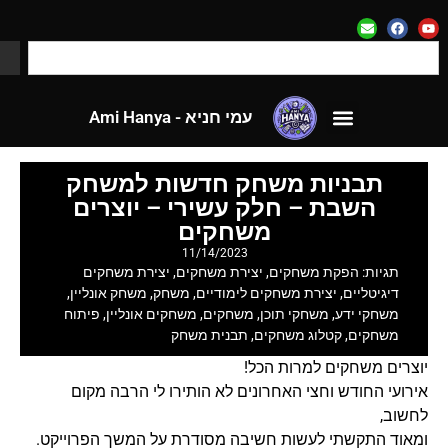
עמי חניא - Ami Hanya
לאתר CloseApp
עמי חניא - Ami Hanya
לאתר CloseApp
תבניות משחק חדשות למשחק
השבת – חלק עשירי – יוצרים
משחקים
11/14/2023
תגיות:
הפקת משחקים
,
יצירת משחקים
,
יצירת משחקים
דיגיטליים
,
יצירת משחקים לימודיים
,
משחק
,
משחק אונליין
,
משחקי ידע
,
משחקי תוכן
,
משחקים
,
משחקים אונליין
,
פיתוח
משחקים
,
קטלוג משחקים
,
תבנית משחק
יוצרים משחקים למרות הכל!
אירועי החודש וחצי האחרונים לא הותירו לי הרבה מקום
לחשוב,
ומאוד התקשתי לעשות חשיבה מסודרת על המשך הפרוייקט.