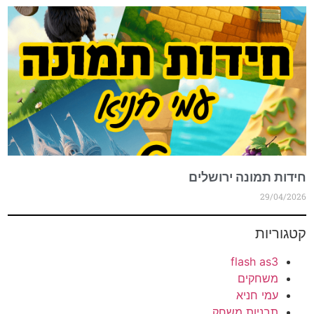
חידות תמונה ירושלים
29/04/2026
קטגוריות
flash as3
משחקים
עמי חניא
תבניות משחק