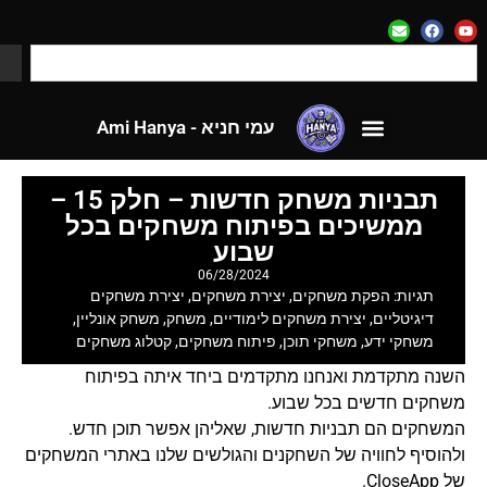
עמי חניא - Ami Hanya
לאתר CloseApp
עמי חניא - Ami Hanya
לאתר CloseApp
תבניות משחק חדשות – חלק 15 –
ממשיכים בפיתוח משחקים בכל
שבוע
06/28/2024
תגיות:
הפקת משחקים
,
יצירת משחקים
,
יצירת משחקים
דיגיטליים
,
יצירת משחקים לימודיים
,
משחק
,
משחק אונליין
,
משחקי ידע
,
משחקי תוכן
,
פיתוח משחקים
,
קטלוג משחקים
השנה מתקדמת ואנחנו מתקדמים ביחד איתה בפיתוח
משחקים חדשים בכל שבוע.
המשחקים הם תבניות חדשות, שאליהן אפשר תוכן חדש.
ולהוסיף לחוויה של השחקנים והגולשים שלנו באתרי המשחקים
של CloseApp.