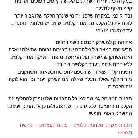
במקרה כזה יורידו השחקנים שלושה קלפים הפוכים ואז יניחו
קלף חשוף למעלה.
ובדיוק כמו במקרה שלפני זה מי שערך הקלף שלו גבוה יותר
לוקח את כל הקלפים… אם הקלפים שווים יש מלחמה נוספת..
עד שמשהו מנצח!
את התוכן למשחק הכנסנו בשני דרכים:
הראשונה במצב של מלחמה יש סבירות גבוהה שתעלה שאלה,
ואם השחקן שמשחק מול המחשב מנצח הוא יקח את הקלפים
ללא התחשבות בערך הקלפים שהורדו.
השניה קלף "שאלה" שהוספנו לחפיסה וכשאחד השחקנים
מוריד קלף שאלה תעלה שאלה ואם השחקן יענה נכון הוא לוקח
את הקלפים.
תבנית המשחק גמישה כמו כל התבניות שלנו וניתן להחליף את
הקלפים בחפיסה לכל גרפיקה שנרצה, ולעדכן את התוכן ועיצוב
המשחק באופן חופשי.
תבנית משחק מלחמה קלפים – עונים ומנצחים – פרשת
נשא>>