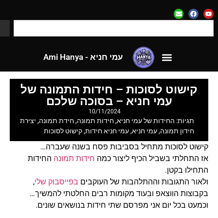
עמי חניא - Ami Hanya
לאתר CloseApp
עמי חניא - Ami Hanya
לאתר CloseApp
קישוט לסוכות – חידות התמונה של
עמי חניא – בסוכה שלכם
10/11/2024
תגיות:
החידות של עמי חניא
,
חידות תמונה
,
חידת תמונה
,
יצירת
חידון תמונה
,
עמי חניא
,
עמי חניא חידות
,
קישוט לסוכות
קישוט לסוכות מתחיל בסביבות פסח בשנה שעברה…
אז התחלתי בשביל הכיף ליצור כמה
חידות תמונה
החידות
התחילו בקטן.
ולאור התגובות וההתלהבות של העוקבים
בפייסבוק שלי
,
בקבוצות הווצאפ ובעוד מקומות רבים החלטתי להמשיך…
וכמעט בכל יום אני מפרסם שתי חידות בנושאים שונים.