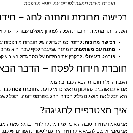
חוברת חידות תמונה לפורים עמי חניא מודפסת
רכישה מרוכזת ומתנה לחג – חידו
השנה, יותר מתמיד, החוברת הפכה לפתרון מושלם עבור קהילות, 
רכישה מרוכזת:
להזמין כמות גדולה של חוברות מודפסות עבו
מתנה עם משמעות:
זו מתנה שמעבר לכיף שבה, היא מחברת
פורמט דיגיטלי:
להקרין את החידות על מסך גדול באירוע קהילתי, קי
חוברת חידות לפסח – הדבר הבא
העבודה על החוברת הבאה כבר בעיצומה.
אם אתם אוהבים להתכונן מראש, כדאי לדעת ש
חוברת פסח
כבר נ
היא תכלול את מושגים מליל הסדר והחג בפורמט דומה, ותוכל לש
איך מצטרפים לחגיגה?
אני מאמין שחידה טובה היא כזו שגורמת לך לחייך ברגע שאתה מבי
אני מזמין אתכם להביא את החיוך הזה גם לסעודת הפורים שלכם.