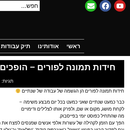
ראשי
אודותינו
תיק עבודות
ח
ראשי
אודותינו
תיק עבודות
חידות תמונה לפורים – הופכים
תגיות:
ח
חידות תמונה לפורים הן הגשמה של עבודה של שנתיים
כבר כמעט שנתיים שאני כמעט בכל יום מבצע משימה –
לקחת מושג, מקום או שם, ולפרק אותו לצלילים ודימויים
מה שהתחיל כפוסט יומי בפייסבוק.
הפך עם הזמן לקהילה של עשרות אלפי אנשים שמנסים לפצח את הח
וגם למדור קבוע במגזין 'נשיונל ג'יאוגרפיק קידס', 'נפלאות' וב'גילוי ד