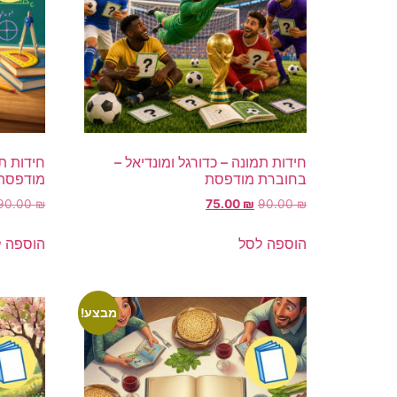
חידות תמונה – כדורגל ומונדיאל –
חידות ת
בחוברת מודפסת
מודפסת
90.00
₪
75.00
₪
90.00
₪
הוספה לסל
הוספה 
מבצע!