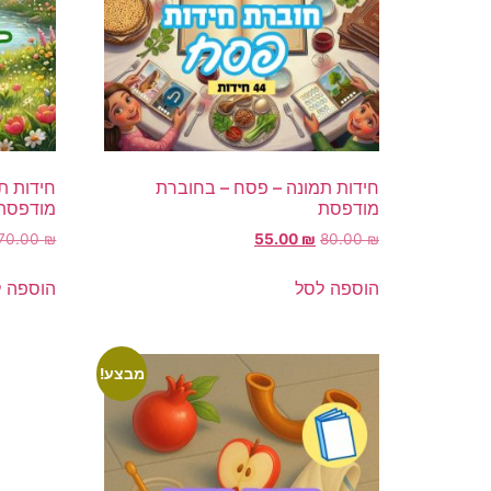
חידות תמונה – פסח – בחוברת
חידות ת
מודפסת
מודפסת
70.00
₪
55.00
₪
80.00
₪
הוספה לסל
הוספה 
מבצע!