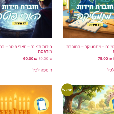
מונה – מתמטיקה – בחוברת
חידות תמונה – הארי פוטר – בח
מודפסת
60.00
₪
80.00
₪
75.00
₪
לסל
הוספה לסל
מבצע!