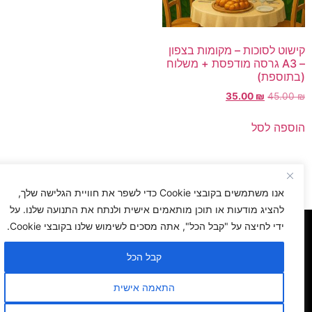
ישוט לסוכות – מקומות בצפון
– A3 גרסה מודפסת + משלוח
בתוספת)
35.00
₪
45.00
וספה לסל
3
2
1
→
אנו משתמשים בקובצי Cookie כדי לשפר את חוויית הגלישה שלך,
להציג מודעות או תוכן מותאמים אישית ולנתח את התנועה שלנו. על
ידי לחיצה על "קבל הכל", אתה מסכים לשימוש שלנו בקובצי Cookie.
ראשי
אודותינו
תיק עבודות
חידה תמונה
חנות
קבל הכל
לאתר CloseApp
דברי תורה לפרשת השבוע
צור קשר
התאמה אישית
הצהרת נגישות
מדיניות פרטיות