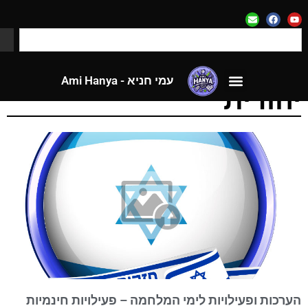
עמי חניא - Ami Hanya
לאתר CloseApp
גית: שידורי תרבות
עמי חניא - Ami Hanya
הודית
לאתר CloseApp
ערכות ופעילויות לימי המלחמה – פעילויות חינמיות