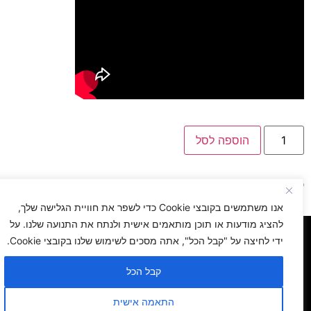
הוספה לסל
טגוריה:
כללי
אנו משתמשים בקובצי Cookie כדי לשפר את חוויית הגלישה שלך,
להציג מודעות או תוכן מותאמים אישית ולנתח את התנועה שלנו. על
ראשי
אודותינו
תיק עבודות
חידה תמונה
חנות
ידי לחיצה על "קבל הכל", אתה מסכים לשימוש שלנו בקובצי Cookie.
קבל הכל
לאתר CloseApp
דברי תורה לפרשת השבוע
צור קשר
התאמה אישית
הצהרת נגישות
מדיניות פרטיות